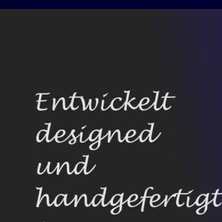
} // -->